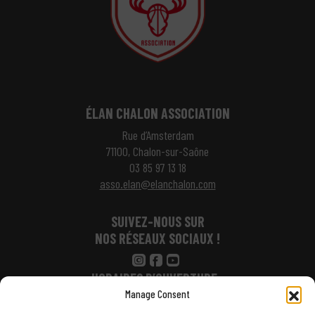
ÉLAN CHALON ASSOCIATION
Rue d’Amsterdam
71100, Chalon-sur-Saône
03 85 97 13 18
asso.elan@elanchalon.com
SUIVEZ-NOUS SUR
NOS RÉSEAUX SOCIAUX !
HORAIRES D’OUVERTURE :
Manage Consent
Lundi : 14h – 17h30