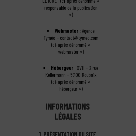
LETORET (ci-après dénommé «
responsable de la publication
»)
Webmaster
: Agence
Tyméo – contact@tymeo.com
(ci-après dénommé «
webmaster »)
Hébergeur
: OVH – 2 rue
Kellermann – 59100 Roubaix
(ci-après dénommé «
hébergeur »)
INFORMATIONS
LÉGALES
1. PRÉSENTATION DU SITE.