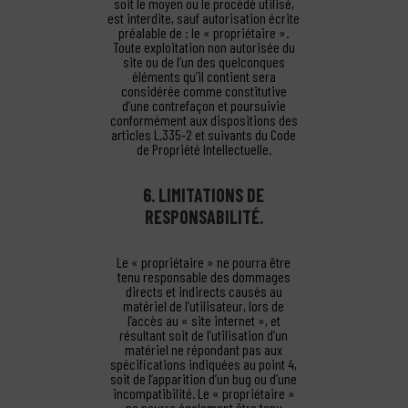
soit le moyen ou le procédé utilisé,
est interdite, sauf autorisation écrite
préalable de : le « propriétaire ».
Toute exploitation non autorisée du
site ou de l’un des quelconques
éléments qu’il contient sera
considérée comme constitutive
d’une contrefaçon et poursuivie
conformément aux dispositions des
articles L.335-2 et suivants du Code
de Propriété Intellectuelle.
6. LIMITATIONS DE
RESPONSABILITÉ.
Le « propriétaire » ne pourra être
tenu responsable des dommages
directs et indirects causés au
matériel de l’utilisateur, lors de
l’accès au « site internet », et
résultant soit de l’utilisation d’un
matériel ne répondant pas aux
spécifications indiquées au point 4,
soit de l’apparition d’un bug ou d’une
incompatibilité. Le « propriétaire »
ne pourra également être tenu