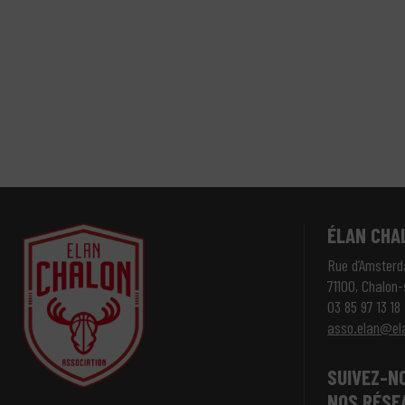
ÉLAN CHA
Rue d’Amster
71100, Chalon
03 85 97 13 18
asso.elan@el
SUIVEZ-N
NOS RÉSE