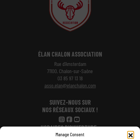
ÉLAN CHALON ASSOCIATION
Rue d’Amsterdam
71100, Chalon-sur-Saône
03 85 97 13 18
asso.elan@elanchalon.com
SUIVEZ-NOUS SUR
NOS RÉSEAUX SOCIAUX !
HORAIRES D’OUVERTURE :
Manage Consent
Lundi : 14h – 17h30