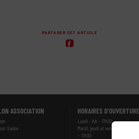
PARTAGER CET ARTICLE
LON ASSOCIATION
HORAIRES D’OUVERTURE
dam
Lundi : 14h – 17h30
-sur-Saône
Mardi, jeudi et vendredi : 9h30 –
– 17h30