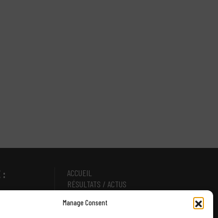
 :
ACCUEIL
RÉSULTATS / ACTUS
LE CLUB
 12h30 | 13h30
Manage Consent
NOS ÉQUIPES
CAMP D’ÉTÉ