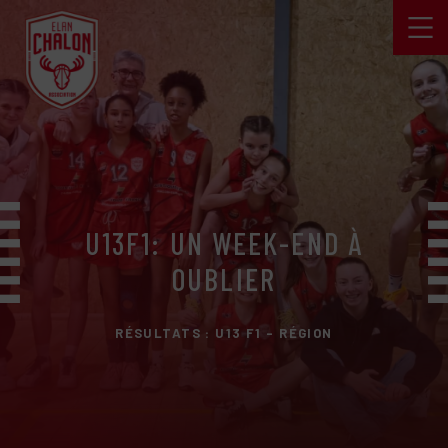
U13F1: UN WEEK-END À
OUBLIER
RÉSULTATS : U13 F1 - RÉGION