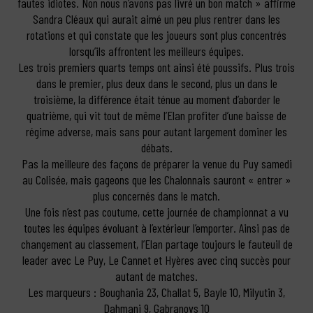
fautes idiotes. Non nous n’avons pas livré un bon match » affirme
Sandra Cléaux qui aurait aimé un peu plus rentrer dans les
rotations et qui constate que les joueurs sont plus concentrés
lorsqu’ils affrontent les meilleurs équipes.
Les trois premiers quarts temps ont ainsi été poussifs. Plus trois
dans le premier, plus deux dans le second, plus un dans le
troisième, la différence était ténue au moment d’aborder le
quatrième, qui vit tout de même l’Elan profiter d’une baisse de
régime adverse, mais sans pour autant largement dominer les
débats.
Pas la meilleure des façons de préparer la venue du Puy samedi
au Colisée, mais gageons que les Chalonnais sauront « entrer »
plus concernés dans le match.
Une fois n’est pas coutume, cette journée de championnat a vu
toutes les équipes évoluant à l’extérieur l’emporter. Ainsi pas de
changement au classement, l’Elan partage toujours le fauteuil de
leader avec Le Puy, Le Cannet et Hyères avec cinq succès pour
autant de matches.
Les marqueurs : Boughania 23, Challat 5, Bayle 10, Milyutin 3,
Dahmani 9, Gabranovs 10