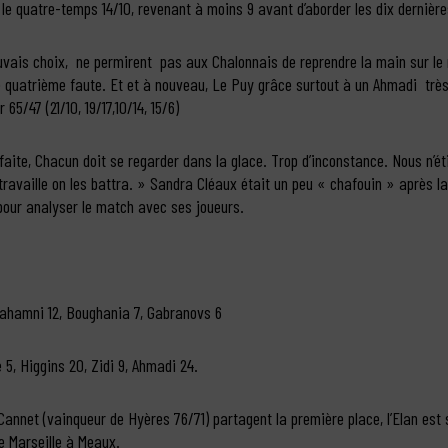
le quatre-temps 14/10, revenant à moins 9 avant d’aborder les dix dernièr
vais choix, ne permirent pas aux Chalonnais de reprendre la main sur le 
 quatrième faute. Et et à nouveau, Le Puy grâce surtout à un Ahmadi très
 65/47 (21/10, 19/17,10/14, 15/6)
faite, Chacun doit se regarder dans la glace. Trop d’inconstance. Nous n’é
travaille on les battra. » Sandra Cléaux était un peu « chafouin » après la
 pour analyser le match avec ses joueurs.
 Dahamni 12, Boughania 7, Gabranovs 6
 5, Higgins 20, Zidi 9, Ahmadi 24.
annet (vainqueur de Hyères 76/71) partagent la première place, l’Elan es
de Marseille à Meaux.