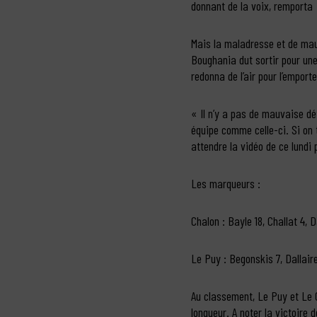
donnant de la voix, remporta 
Mais la maladresse et de mau
Boughania dut sortir pour une
redonna de l’air pour l’emporter
« Il n’y a pas de mauvaise dé
équipe comme celle-ci. Si on 
attendre la vidéo de ce lundi
Les marqueurs :
Chalon : Bayle 18, Challat 4,
Le Puy : Begonskis 7, Dallaire
Au classement, Le Puy et Le C
longueur. A noter la victoire 