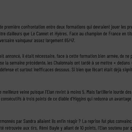
e première confrontation entre deux formations qui devraient jouer les pr
re d’ailleurs que Le Cannet et Hyères. Face au champion de France en titre,
dversaire vainqueur assez largement 65/47.
ait annoncé, il était nécessaire, face à cette formation bien armée, de ne 
e la semaine précédente, les Chalonnais ont tardé à se mettre « dedans » 
 défense et surtout inefficaces dessous. Si bien que l’écart était déjà signif
meilleure veine puisque l’Elan revint à moins 5. Mais l’artillerie lourde de
onsécutifs à trois points de ce diable d’Higgins qui redonna un avantage
monnés par Sandra allaient ils enfin réagir ? La reprise fut plus convain
ité retrouvée aux tirs, Rémi Bayle y allant de 10 points, l’Elan soutenu par