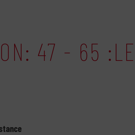
N: 47 - 65 :L
nstance