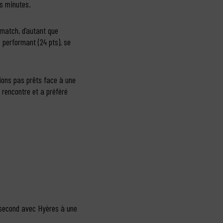
es minutes.
match, d’autant que
 performant (24 pts), se
tions pas prêts face à une
 rencontre et a préféré
t second avec Hyères à une