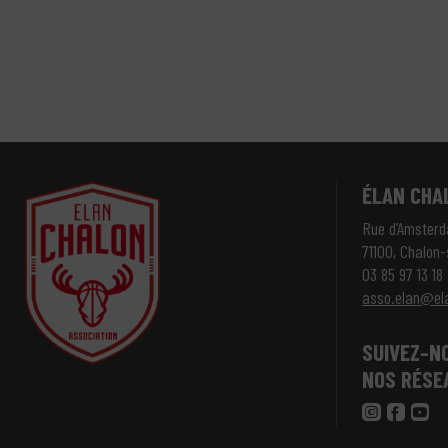
ÉLAN CHA
Rue d’Amster
71100, Chalon
03 85 97 13 18
asso.elan@el
SUIVEZ-N
NOS RÉSE