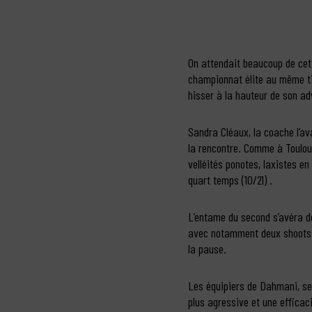
On attendait beaucoup de cett
championnat élite au même tit
hisser à la hauteur de son a
Sandra Cléaux, la coache l’av
la rencontre. Comme à Toulous
velléités ponotes, laxistes en
quart temps (10/21) .
L’entame du second s’avéra de 
avec notamment deux shoots c
la pause.
Les équipiers de Dahmani, ser
plus agressive et une efficac