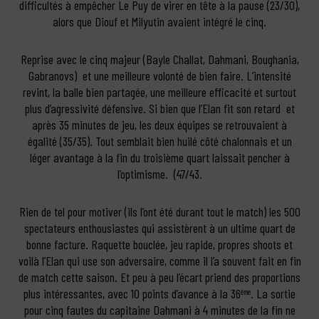
difficultés à empêcher Le Puy de virer en tête à la pause (23/30),
alors que Diouf et Milyutin avaient intégré le cinq.
Reprise avec le cinq majeur (Bayle Challat, Dahmani, Boughania,
Gabranovs) et une meilleure volonté de bien faire. L’intensité
revint, la balle bien partagée, une meilleure efficacité et surtout
plus d’agressivité défensive. Si bien que l’Elan fit son retard et
après 35 minutes de jeu, les deux équipes se retrouvaient à
égalité (35/35). Tout semblait bien huilé côté chalonnais et un
léger avantage à la fin du troisième quart laissait pencher à
l’optimisme. (47/43.
Rien de tel pour motiver (ils l’ont été durant tout le match) les 500
spectateurs enthousiastes qui assistèrent à un ultime quart de
bonne facture. Raquette bouclée, jeu rapide, propres shoots et
voilà l’Elan qui use son adversaire, comme il l’a souvent fait en fin
de match cette saison. Et peu à peu l’écart priend des proportions
plus intéressantes, avec 10 points d’avance à la 36
. La sortie
ème
pour cinq fautes du capitaine Dahmani à 4 minutes de la fin ne