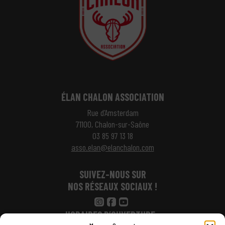
ÉLAN CHALON ASSOCIATION
Rue d’Amsterdam
71100, Chalon-sur-Saône
03 85 97 13 18
asso.elan@elanchalon.com
SUIVEZ-NOUS SUR
NOS RÉSEAUX SOCIAUX !
HORAIRES D’OUVERTURE :