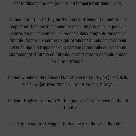
déstabilisera pas nos joueurs qui l’emportèrent donc 62/48.
Samedi, direction Le Puy où l’Elan sera attendue. Le mental sera
important dans cette seconde manche. Ne pas jouer la peur au
ventre, rester concentrés, l’Elan est à deux doigts de toucher la
timbale. Nombreux sont ceux qui attendent la consécration pour
cette équipe qui rappelons-le a ramené la médaille de bronze du
championnat d’Europe en Turquie, et dont c’est la seconde saison
en Elite nationale.
Chalon « annexe du Colisée) Elan Chalon 62 Le Puy 48 (15/14, 8/16,
24/13,15/5)Arbitres Mmes Villard et Feiden, M Seys.
Chalon : Bayle 8, Dahmani 20, Boughania 24, Gabranovs 4, Challat
4, Diouf 2
Le Puy : Ahmadi 10, Higgins 11, Beginsky 8, Gharibloo 15, Zidi 3.