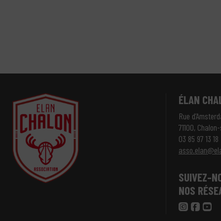
ÉLAN CHA
Rue d’Amster
71100, Chalon
03 85 97 13 18
asso.elan@el
SUIVEZ-N
NOS RÉSE