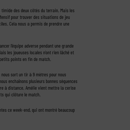
 timide des deux côtés du terrain. Mais les
éfensif pour trouver des situations de jeu
ciles. Cela nous a permis de prendre une
ancer l’équipe adverse pendant une grande
is les joueuses locales n’ont rien lâché et
etits points en fin de match.
 nous sort un tir à 9 mètres pour nous
e, nous enchaînons plusieurs bonnes séquences
re à distance. Amélie vient mettre la cerise
ts qui clôture le match.
entes ce week-end, qui ont montré beaucoup