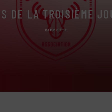
S DE LA TROISIÈME J
CAMP D'ÉTÉ