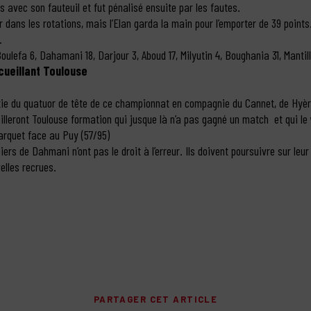
avec son fauteuil et fut pénalisé ensuite par les fautes.
dans les rotations, mais l’Elan garda la main pour l’emporter de 39 points. 
.
Boulefa 6, Dahamani 18, Darjour 3, Aboud 17, Milyutin 4, Boughania 31, Manti
cueillant Toulouse
partie du quatuor de tête de ce championnat en compagnie du Cannet, de Hyè
lleront Toulouse formation qui jusque là n’a pas gagné un match et qui le 
arquet face au Puy (57/95)
ers de Dahmani n’ont pas le droit à l’erreur. Ils doivent poursuivre sur leur
elles recrues.
PARTAGER CET ARTICLE