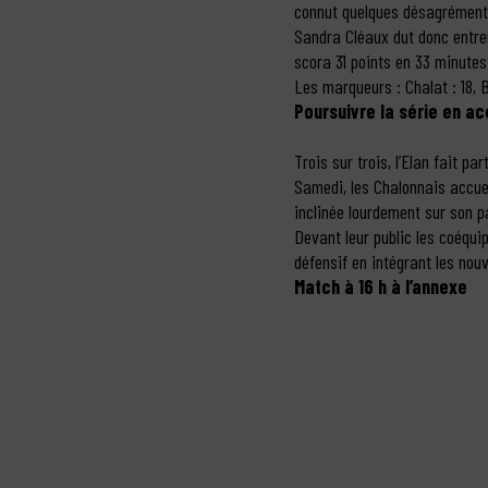
connut quelques désagréments 
Sandra Cléaux dut donc entrer 
scora 31 points en 33 minutes
Les marqueurs : Chalat : 18, 
Poursuivre la série en ac
Trois sur trois, l’Elan fait 
Samedi, les Chalonnais accuei
inclinée lourdement sur son p
Devant leur public les coéquipi
défensif en intégrant les nouv
Match à 16 h à l’annexe