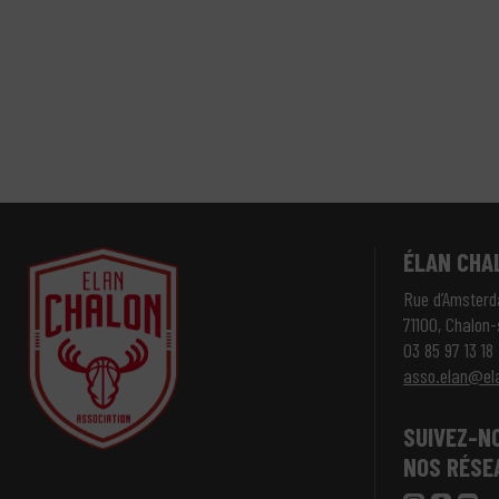
ÉLAN CHA
Rue d’Amster
71100, Chalon
03 85 97 13 18
asso.elan@el
SUIVEZ-N
NOS RÉSE