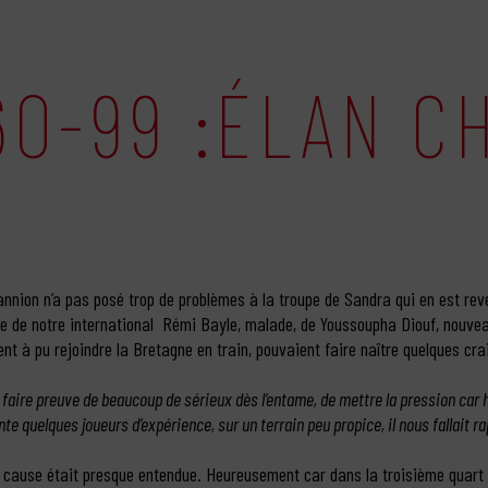
60-99 :ÉLAN C
nnion n’a pas posé trop de problèmes à la troupe de Sandra qui en est re
ce de notre international Rémi Bayle, malade, de Youssoupha Diouf, nouvea
ent à pu rejoindre la Bretagne en train, pouvaient faire naître quelques cra
faire preuve de beaucoup de sérieux dès l’entame, de mettre la pression car
te quelques joueurs d’expérience, sur un terrain peu propice, il nous fallait ra
la cause était presque entendue. Heureusement car dans la troisième quar