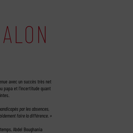
HALON
venue avec un succès très net
u papa et l’incertitude quant
intes.
 handicapés par les absences,
pidement faire la différence. »
t temps, Abdel Boughania