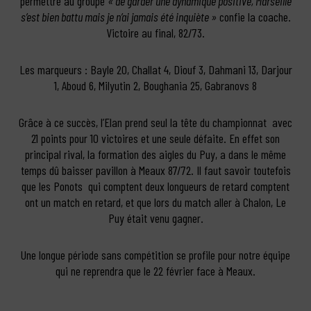
permettre au groupe
« de garder une dynamique positive, Marseille
s’est bien battu mais je n’ai jamais été inquiète »
confie la coache.
Victoire au final, 82/73.
Les marqueurs : Bayle 20, Challat 4, Diouf 3, Dahmani 13, Darjour
1, Aboud 6, Milyutin 2, Boughania 25, Gabranovs 8
Grâce à ce succès, l’Elan prend seul la tête du championnat avec
21 points pour 10 victoires et une seule défaite. En effet son
principal rival, la formation des aigles du Puy, a dans le même
temps dû baisser pavillon à Meaux 87/72. Il faut savoir toutefois
que les Ponots qui comptent deux longueurs de retard comptent
ont un match en retard, et que lors du match aller à Chalon, Le
Puy était venu gagner.
Une longue période sans compétition se profile pour notre équipe
qui ne reprendra que le 22 février face à Meaux.