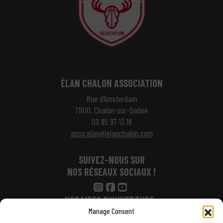
ÉLAN CHALON ASSOCIATION
Rue d’Amsterdam
71100, Chalon-sur-Saône
03 85 97 13 18
asso.elan@elanchalon.com
SUIVEZ-NOUS SUR
NOS RÉSEAUX SOCIAUX !
HORAIRES D’OUVERTURE :
Manage Consent
Lundi : 14h – 17h30