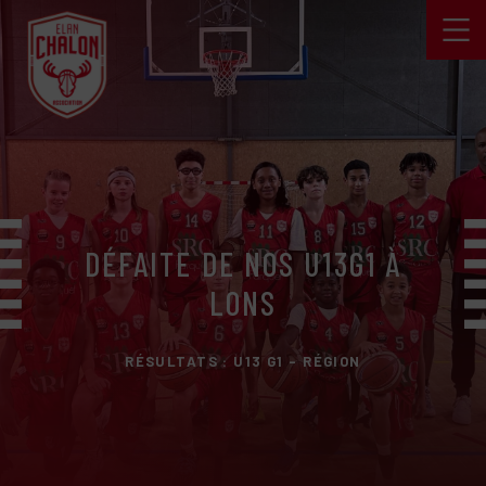
DÉFAITE DE NOS U13G1 À
LONS
RÉSULTATS : U13 G1 - RÉGION