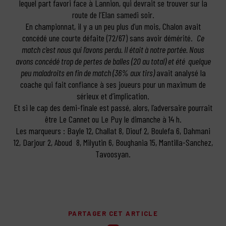
lequel part favori face à Lannion, qui devrait se trouver sur la
route de l’Elan samedi soir.
En championnat, il y a un peu plus d’un mois, Chalon avait
concédé une courte défaite (72/67) sans avoir démérité.
Ce
match c’est nous qui l’avons perdu. Il était à notre portée. Nous
avons concédé trop de pertes de balles (20 au total) et été quelque
peu maladroits en fin de match (36% aux tirs)
avait analysé la
coache qui fait confiance à ses joueurs pour un maximum de
sérieux et d’implication.
Et si le cap des demi-finale est passé, alors, l’adversaire pourrait
être Le Cannet ou Le Puy le dimanche à 14 h.
Les marqueurs : Bayle 12, Challat 8, Diouf 2, Boulefa 6, Dahmani
12, Darjour 2, Aboud 8, Milyutin 6, Boughania 15, Mantilla-Sanchez,
Tavoosyan.
PARTAGER CET ARTICLE