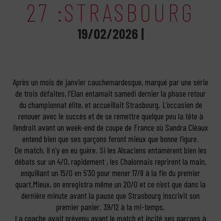
27 :STRASBOURG
19/02/2026 |
Après un mois de janvier cauchemardesque, marqué par une série
de trois défaites, l’Elan entamait samedi dernier la phase retour
du championnat élite, et accueillait Strasbourg. L’occasion de
renouer avec le succès et de se remettre quelque peu la tête à
l’endroit avant un week-end de coupe de France où Sandra Cléaux
entend bien que ses garçons feront mieux que bonne figure.
De match, il n’y en eu guère. Si les Alsaciens entamèrent bien les
débats sur un 4/0, rapidement , les Chalonnais reprirent la main,
enquillant un 15/0 en 5’30 pour mener 17/8 à la fin du premier
quart.Mieux, on enregistra même un 20/0 et ce n’est que dans la
dernière minute avant la pause que Strasbourg inscrivit son
premier panier. 39/12 à la mi-temps.
La coache avait prévenu avant le match et incité ses garçons à