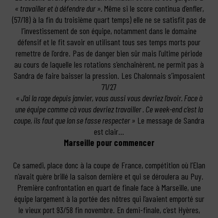
« travailler et à défendre dur ».
Même si le score continua d’enfler,
(57/18) à la fin du troisième quart temps) elle ne se satisfit pas de
l’investissement de son équipe, notamment dans le domaine
défensif et le fit savoir en utilisant tous ses temps morts pour
remettre de l’ordre. Pas de danger bien sûr mais l’ultime période
au cours de laquelle les rotations s’enchaînèrent, ne permit pas à
Sandra de faire baisser la pression. Les Chalonnais s’imposaient
71/27
« J’ai la rage depuis janvier, vous aussi vous devriez l’avoir. Face à
une équipe comme cà vous devriez travailler . Ce week-end c’est la
coupe, ils faut que lon se fasse respecter »
Le message de Sandra
est clair…
Marseille pour commencer
Ce samedi, place donc à la coupe de France, compétition où l’Elan
n’avait guère brillé la saison dernière et qui se déroulera au Puy.
Première confrontation en quart de finale face à Marseille, une
équipe largement à la portée des nôtres qui l’avaient emporté sur
le vieux port 93/58 fin novembre. En demi-finale, c’est Hyères,