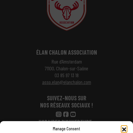
ÉLAN CHALON ASSOCIATION
Rue d’Amsterdam
71100, Chalon-sur-Saône
03 85 97 13 18
asso.elan@elanchalon.com
SUIVEZ-NOUS SUR
NOS RÉSEAUX SOCIAUX !
HORAIRES D’OUVERTURE :
Manage Consent
Lundi : 14h – 17h30