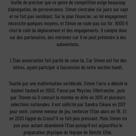
Inutile de préciser que ce genre de compétition exige beaucoup
d’abnégation, de persévérance. Simon s’entraîne six jours sur sept
et ne fait pas semblant. Sur le plan financier, un tel engagement
nécessite quelques moyens, et Simon ne roule pas sur l’or. 9000 €
c’est le coût du déplacement et des engagements. Il compte donc
sur des partenaires, des mécènes car il ne peut prétendre à des
subventions.
L’Elan association fait partie de ceux-là. Car Simon est l’un des
nôtres, ayant partciper à l’ascension de notre section handi.
Touché par une malformation vertébrale, Simon Farre a débuté le
basket fauteuil en 2002, Passé par Meyzieu Villefranche , puis
par Thonon où il connait la montée en élite en 2013 et plusieurs
sélections nationales, il est sollicité par Sandra Cléaux en 2017
pour venir, comme meneur de jeu, renforcer l’Elan alors en 1B. Et
en 2020 l’appel du CrossFit se fait plus pressant. Mais Simon n’a
pas pour autant abandonné l’Elan puisqu’il est aujourd’hui le
préparateur physique de l’équipe de Betclic Elite.